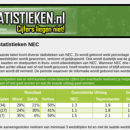
uren
tatistieken NEC
ande tabel toont diverse statistieken van NEC. Zo wordt getoond welk percentage 
t wedstrijden wordt gewonnen, verloren of gelijkspeeld. Ook wordt duidelijk wat d
a kaarten en doelpunten in thuis- en/of uitwedstrijden van NEC. Wanneer NEC drie
den achter elkaar wel of niet heeft gescoord, heeft moeten incasseren of blijft winne
ezen wordt dit vermeld. De periode waarover de informatie wordt getoond kan worde
oorspellen wie er wint kunnen onderstaande cijfers (en eventuele reeksen) je help
el of niet gaat scoren en wat de exacte uitslag gaat worden.
Resultaat
Gemiddelde Uitslag
Ge
ijden
Winst
Gelijk
Verlies
NEC
Tegenstander
G
(34)
29%
21%
50%
1.3
1.9
1
(17)
24%
35%
41%
1.1
1.8
1
17)
35%
6%
59%
1.5
2.1
1
e aaneengesloten reeksen van minimaal 3 wedstrijden tot en met de laatste wedstr