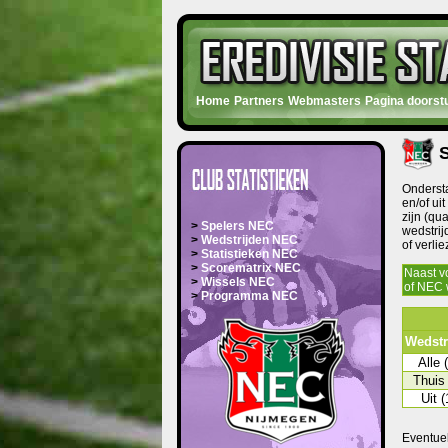
Home
Partners
Webmasters
Pagina doorst
S
Ondersta
en/of ui
zijn (qu
>
Spelers NEC
wedstrij
>
Wedstrijden NEC
of verli
>
Statistieken NEC
>
Scorematrix NEC
Naast v
>
Wissels NEC
of NEC w
>
Programma NEC
Wedstr
Alle 
Thuis 
Uit (
Eventuel