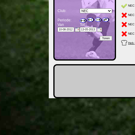
NEC h
Club:
NEC h
Periode:
NEC h
Van
Tot
NEC h
Heb j