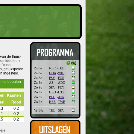
van de thuis-
e gemiddelden
 of meer
Za 8e
NEC
-
TEL
n, gelijkspelen
Za 8e
GOA
-
WIL
n ingesteld.
Za 8e
PSV
-
FOR
en te bepalen
Za 8e
AZ
-
ADO
Zo 9e
SPA
-
FEY
Zo 9e
GRO
-
UTR
m. Kaarten
Zo 9e
PEC
-
AJA
Zo 9e
HEE
-
TWE
eel
Rood
.3
0.2
Vr 14e
TEL
-
SPA
.1
0.2
.5
0.2
ijd: