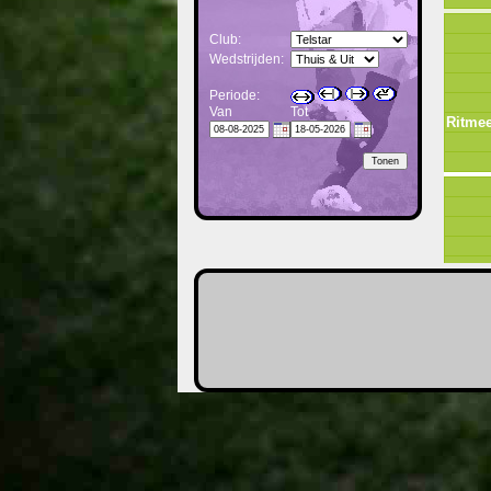
Club:
Wedstrijden:
Periode:
Van
Tot
Ritme
Ne.
Ni.