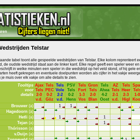
uren
edstrijden Telstar
aande tabel toont alle gespeelde wedstrijden van Telstar. Elke kolom reprenteert e
d, de oudste wedstrijd staat aan de linker kant. Elke regel geeft een speler weer en
schrijft in welke minuten een speler in die wedstrijd op het veld stond, of hij gele e
arten heeft gekregen en eventuele doelpunten worden als cijfer in het vakje weer
e muis over elk vakje om alle details te zien.
Tooltips
Ajax
Tels
Tels
PSV
Tels
Gron
Tels
AZ
Tels
Spa
voor
Tels
PEC
Vole
Tels
Fort
Tels
Ahea
Tels
Heer
Tel
details
2-0
0-2
2-2
0-2
1-3
2-0
4-2
2-1
2-3
1-0
v.d.
Göz
v.d.
Hens
Vos
Blan
Oost
v.d.
Higl
Koo
Brouwer
(a)
1
1
Hagedoorn
(a)
Hetli
(a)
1
1
Tejan
(a)
1
Thórisson
(a)
v.Duijn
(a)
Zonneveld
(a)
1