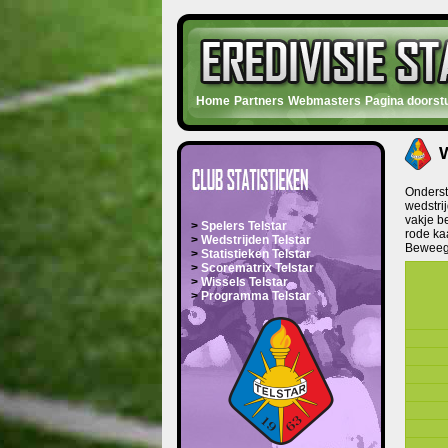
Home
Partners
Webmasters
Pagina doorst
W
Onderst
wedstrij
vakje be
>
Spelers Telstar
rode ka
>
Wedstrijden Telstar
Beweeg j
>
Statistieken Telstar
>
Scorematrix Telstar
>
Wissels Telstar
>
Programma Telstar