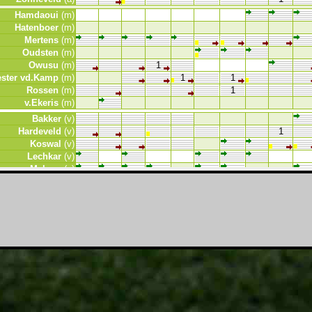
Hamdaoui
(m)
Hatenboer
(m)
Mertens
(m)
Oudsten
(m)
Owusu
(m)
1
ester vd.Kamp
(m)
1
1
Rossen
(m)
1
v.Ekeris
(m)
Bakker
(v)
Hardeveld
(v)
1
Koswal
(v)
Lechkar
(v)
Malone
(v)
Ogidi Nwankwo
(v)
Ogidi Nwankwo
(v)
Noslin
(v)
1
Offerhaus
(v)
Koeman
(k)
Reiziger
(k)
23 -Seedorf
Alders
Seedorf