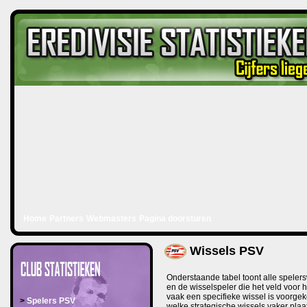
Home
Partners
Webmasters
Pagina doorsturen
Wissels PSV
Onderstaande tabel toont alle spelersw
en de wisselspeler die het veld voor 
vaak een specifieke wissel is voorgek
>
Spelers PSV
welke strategische wissels vaker plaa