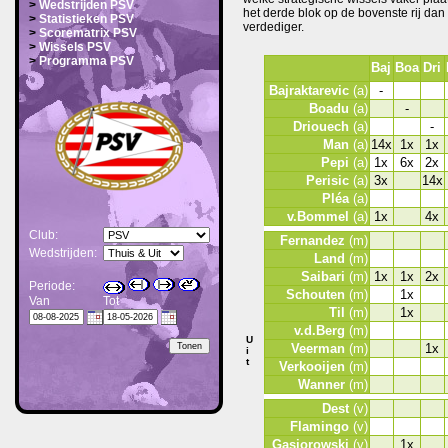
>
Wedstrijden PSV
het derde blok op de bovenste rij dan
>
Statistieken PSV
verdediger.
>
Scorematrix PSV
>
Wissels PSV
>
Programma PSV
Baj
Boa
Dri
Bajraktarevic
(a)
-
Boadu
(a)
-
Driouech
(a)
-
Man
(a)
14x
1x
1x
Pepi
(a)
1x
6x
2x
Perisic
(a)
3x
14x
Pléa
(a)
v.Bommel
(a)
1x
4x
Club:
Fernandez
(m)
Wedstrijden:
Land
(m)
Saibari
(m)
1x
1x
2x
Periode:
Schouten
(m)
1x
Van
Tot
Til
(m)
1x
v.d.Berg
(m)
U
Veerman
(m)
1x
i
t
Verkooijen
(m)
Wanner
(m)
Dest
(v)
Flamingo
(v)
Gasiorowski
(v)
1x