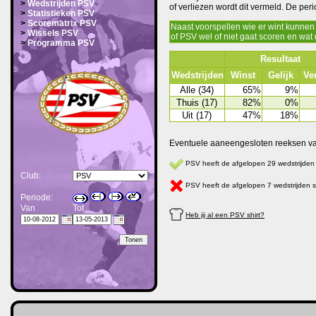
>
Wedstrijden PSV
of verliezen wordt dit vermeld. De pe
>
Statistieken PSV
>
Scorematrix PSV
Naast voorspellen wie er wint kunnen 
>
Wissels PSV
of PSV wel of niet gaat scoren en wat
>
Programma PSV
Resultaat
Wedstrijden
Winst
Gelijk
Ver
Alle (34)
65%
9%
Thuis (17)
82%
0%
Uit (17)
47%
18%
Eventuele aaneengesloten reeksen van 
PSV heeft de afgelopen 29 wedstrijden
Club:
PSV heeft de afgelopen 7 wedstrijden 
Periode:
Van
Tot
Heb jij al een PSV shirt?