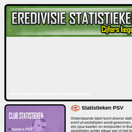
Home
Partners
Webmasters
Pagina doorsturen
Statistieken PSV
Onderstaande tabel toont diverse stat
en/of uit wedstrijden wordt gewonnen,
zijn (qua kaarten en doelpunten in th
>
Spelers PSV
wedstrijden achter elkaar wel of niet h