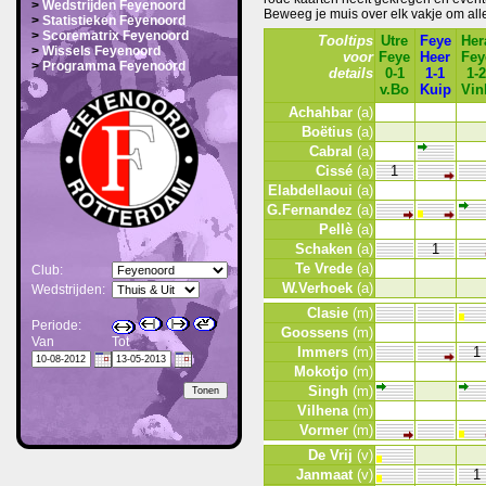
>
Wedstrijden Feyenoord
Beweeg je muis over elk vakje om alle 
>
Statistieken Feyenoord
>
Scorematrix Feyenoord
Tooltips
Utre
Feye
Her
>
Wissels Feyenoord
voor
Feye
Heer
Fey
>
Programma Feyenoord
details
0-1
1-1
1-
v.Bo
Kuip
Vin
Achahbar
(a)
Boëtius
(a)
Cabral
(a)
Cissé
(a)
1
Elabdellaoui
(a)
G.Fernandez
(a)
Pellè
(a)
Schaken
(a)
1
Te Vrede
(a)
Club:
W.Verhoek
(a)
Wedstrijden:
Clasie
(m)
Periode:
Goossens
(m)
Van
Tot
Immers
(m)
1
Mokotjo
(m)
Singh
(m)
Vilhena
(m)
Vormer
(m)
De Vrij
(v)
Janmaat
(v)
1