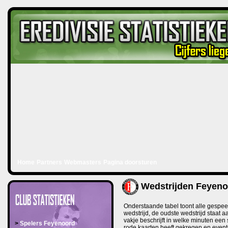
Home
Partners
Webmasters
Pagina doorsturen
Wedstrijden Feyeno
Onderstaande tabel toont alle gespee
wedstrijd, de oudste wedstrijd staat a
vakje beschrijft in welke minuten een s
>
Spelers Feyenoord
rode kaarten heeft gekregen en event