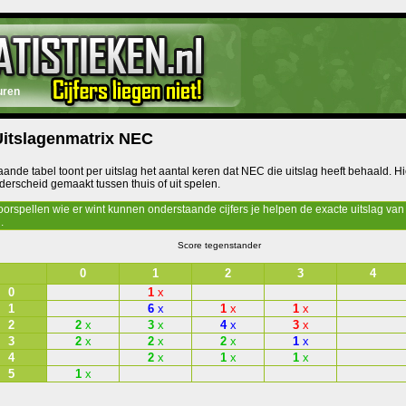
uren
itslagenmatrix NEC
ande tabel toont per uitslag het aantal keren dat NEC die uitslag heeft behaald. Hi
erscheid gemaakt tussen thuis of uit spelen.
oorspellen wie er wint kunnen onderstaande cijfers je helpen de exacte uitslag van
.
Score tegenstander
0
1
2
3
4
0
1
x
1
6
x
1
x
1
x
2
2
x
3
x
4
x
3
x
3
2
x
2
x
2
x
1
x
4
2
x
1
x
1
x
5
1
x