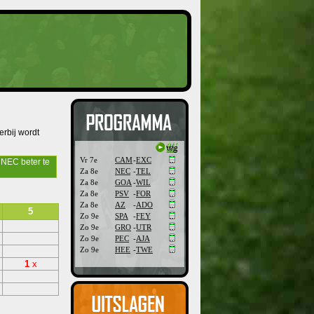
erbij wordt
Vr 7e
CAM
-
EXC
 NEC beter te
Za 8e
NEC
-
TEL
Za 8e
GOA
-
WIL
Za 8e
PSV
-
FOR
Za 8e
AZ
-
ADO
5
Zo 9e
SPA
-
FEY
Zo 9e
GRO
-
UTR
Zo 9e
PEC
-
AJA
Zo 9e
HEE
-
TWE
1
x