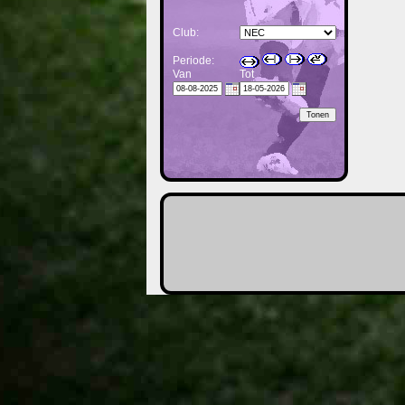
Club:
Periode:
Van
Tot