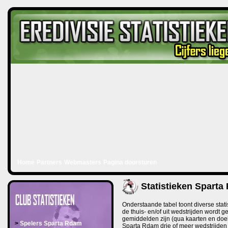
Home
Partners
Webmasters
Pagina doorsturen
Statistieken Sparta
Onderstaande tabel toont diverse sta
de thuis- en/of uit wedstrijden wordt 
gemiddelden zijn (qua kaarten en doe
>
Spelers Sparta Rdam
Sparta Rdam drie of meer wedstrijden 