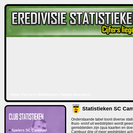
Home
Partners
Webmasters
Pagina doorsturen
Statistieken SC Ca
Onderstaande tabel toont diverse sta
thuis- en/of uit wedstrijden wordt gew
gemiddelden zijn (qua kaarten en doe
>
Spelers SC Cambuur
Cambuur drie of meer wedstrijden acht