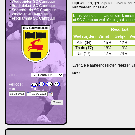
>
Wedstrijden SC Cambuur
blijft winnen, gelijkspelen of verliez
>
Statistieken SC Cambuur
kan worden ingesteld.
>
Scorematrix SC Cambuur
>
Wissels SC Cambuur
Naast voorspellen wie er wint kunnen 
>
Programma SC Cambuur
of SC Cambuur wel of niet gaat scoren
Resultaat
Wedstrijden
Winst
Gelijk
Ver
Alle (34)
15%
12%
Thuis (17)
18%
0%
Uit (17)
12%
24%
Eventuele aaneengesloten reeksen van 
[geen]
Club:
Periode:
Van
Tot