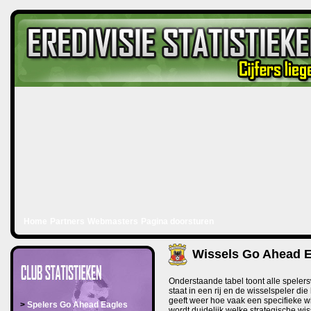
Home
Partners
Webmasters
Pagina doorsturen
Wissels Go Ahead E
Onderstaande tabel toont alle spelers
staat in een rij en de wisselspeler di
geeft weer hoe vaak een specifieke w
>
Spelers Go Ahead Eagles
wordt duidelijk welke strategische wi