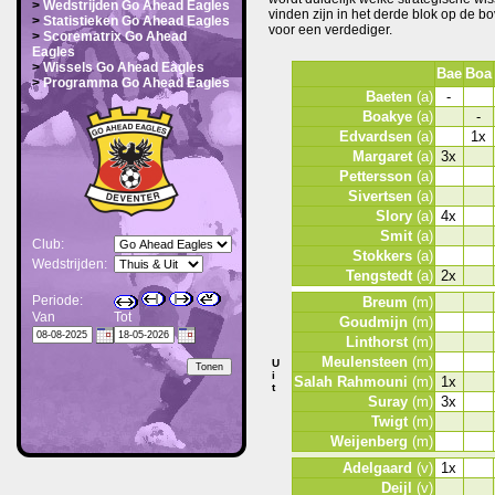
>
Wedstrijden Go Ahead Eagles
vinden zijn in het derde blok op de bo
>
Statistieken Go Ahead Eagles
voor een verdediger.
>
Scorematrix Go Ahead
Eagles
>
Wissels Go Ahead Eagles
Bae
Boa
>
Programma Go Ahead Eagles
Baeten
(a)
-
Boakye
(a)
-
Edvardsen
(a)
1x
Margaret
(a)
3x
Pettersson
(a)
Sivertsen
(a)
Slory
(a)
4x
Smit
(a)
Club:
Stokkers
(a)
Wedstrijden:
Tengstedt
(a)
2x
Periode:
Breum
(m)
Van
Tot
Goudmijn
(m)
Linthorst
(m)
Meulensteen
(m)
U
i
Salah Rahmouni
(m)
1x
t
Suray
(m)
3x
Twigt
(m)
Weijenberg
(m)
Adelgaard
(v)
1x
Deijl
(v)