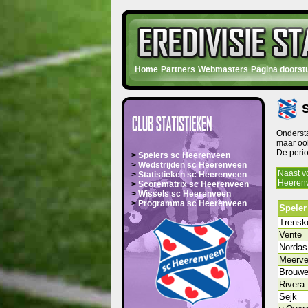
Home
Partners
Webmasters
Pagina doorst
S
Ondersta
maar ook
De peri
>
Spelers sc Heerenveen
>
Wedstrijden sc Heerenveen
Naast v
>
Statistieken sc Heerenveen
Heerenve
>
Scorematrix sc Heerenveen
>
Wissels sc Heerenveen
>
Programma sc Heerenveen
Speler
Trensk
Vente
Nordas
Meerve
Brouwe
Rivera
Sejk