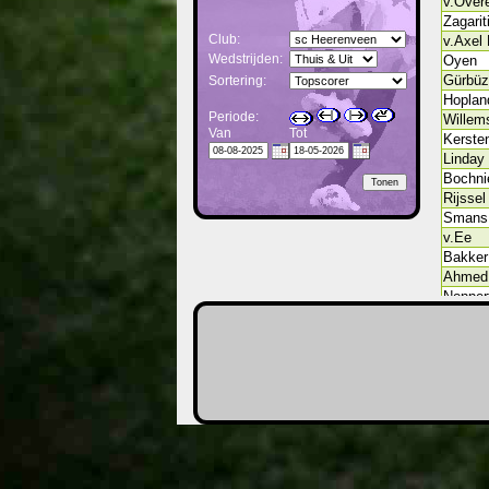
v.Over
Zagarit
Club:
v.Axel
Wedstrijden:
Oyen
Gürbüz
Sortering:
Hoplan
Periode:
Willem
Van
Tot
Kerste
Linday
Bochni
Rijssel
Smans
v.Ee
Bakker
Ahmed
Nopper
Courte
Egbrin
Petrov
Klaver
Braude