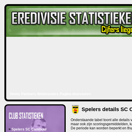
Home
Partners
Webmasters
Pagina doorsturen
Spelers details SC
Onderstaande tabel toont alle details
maar ook zijn scoringsgemiddelden, k
De periode kan worden beperkt en thu
>
Spelers SC Cambuur