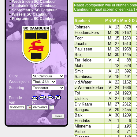
>
Wedstrijden SC Cambuur
Naast voorspellen wie er kunnen onde
>
Statistieken SC Cambuur
Cambuur er gaat scoren of een kaart kr
>
Scorematrix SC Cambuur
>
Wissels SC Cambuur
>
Programma SC Cambuur
Speler
P
W
Min
D
Johnsen
A
13
878
Hoedemakers
M
29
2162
Foor
M
15
1260
Jacobs
M
27
1513
Paulissen
M
29
1958
Breij
M
30
1445
Ter Heide
V
4
88
Mahi
12
528
Smit
A
13
392
Club:
Sambissa
V
18
491
Wedstrijden:
v.d.Water
A
22
1162
v.Wermeskerken
V
24
1686
Sortering:
Tol
V
24
1923
Periode:
Uldrikis
A
27
1238
Van
Tot
D.v.Kaam
M
27
2312
Bangura
V
29
2455
Balk
A
30
1209
Hendriks
A
1
6
Minnema
1
±90
Pichel
4
71