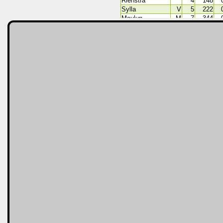
Rienstra
4
148
Sylla
V
5
222
Maulun
M
7
344
Mambimbi
A
8
300
Mac-Intosch
V
11
677
Boere
A
13
614
Ruiter
K
16
±1440
Virgínia
K
17
±1530
Smand
V
23
1760
Bergsma
V
24
1845
Schmidt
V
25
1670