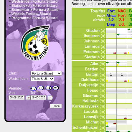
>
Wedstrijden Fortuna Sittard
Beweeg je muis over elk vakje om alle 
>
Statistieken Fortuna Sittard
>
Scorematrix Fortuna Sittard
Tooltips
Fort
NAC
F
>
Wissels Fortuna Sittard
voor
Ahea
Fort
N
>
Programma Fortuna Sittard
details
2-2
2-1
3
Diep
v.d.
B
Gladon
(a)
Ihattaren
(a)
Johnson
(a)
Limnios
(a)
Peterson
(a)
Sierhuis
(a)
Aïko
(m)
Bastien
(m)
Club:
Brittijn
(m)
1
1
Wedstrijden:
Dahlhaus
(m)
Duijvestijn
(m)
Periode:
Fosso
(m)
Van
Tot
Gbemou
(m)
Halilovic
(m)
Korkmazyürek
(m)
Laoukili
(m)
Lonwijk
(m)
Michut
(m)
Schenkhuizen
(m)