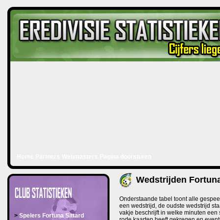
Home
Partners
Webmasters
Pagina doorsturen
Wedstrijden Fortuna
Onderstaande tabel toont alle gespeel
een wedstrijd, de oudste wedstrijd sta
vakje beschrijft in welke minuten een s
>
Spelers Fortuna Sittard
rode kaarten heeft gekregen en event