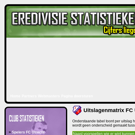
Home
Partners
Webmasters
Pagina doorsturen
Uitslagenmatrix FC 
Onderstaande tabel toont per uitslag he
wordt geen onderscheid gemaakt tussen
>
Spelers FC Utrecht
Naast voorspellen wie er wint kunnen 