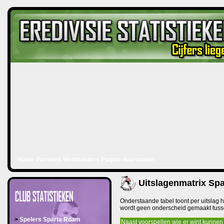
Home
Partners
Webmasters
Pagina doorsturen
Uitslagenmatrix Sp
Onderstaande tabel toont per uitslag h
wordt geen onderscheid gemaakt tussen
>
Spelers Sparta Rdam
Naast voorspellen wie er wint kunnen