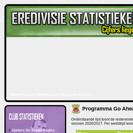
Home
Partners
Webmasters
Pagina doorsturen
Programma Go Ahead
Onderstaande lijst toont de resterend
seizoen 2026/2027. Per wedstrijd wor
>
Spelers Go Ahead Eagles